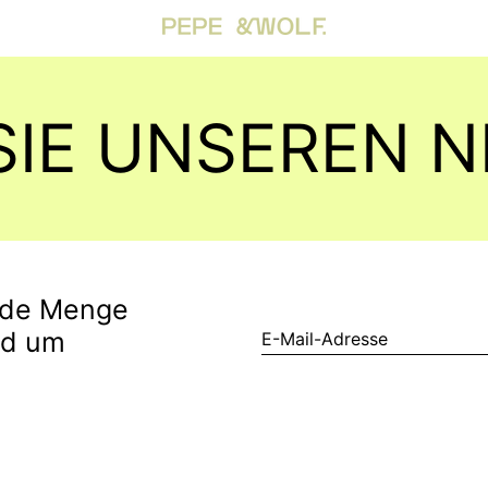
SIE UNSEREN 
jede Menge
nd um
E-
Mail-
Adresse