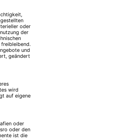
chtigkeit,
tgestellten
rieller oder
tnutzung der
chnischen
freibleibend.
 Angebote und
rt, geändert
eres
tes wird
gt auf eigene
rafien oder
 sro oder den
ente ist die