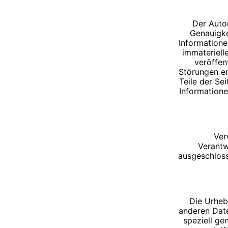
Der Autor
Genauigkei
Information
immateriell
veröffen
Störungen en
Teile der Se
Information
Ver
Verantw
ausgeschloss
Die Urhebe
anderen Date
speziell ge