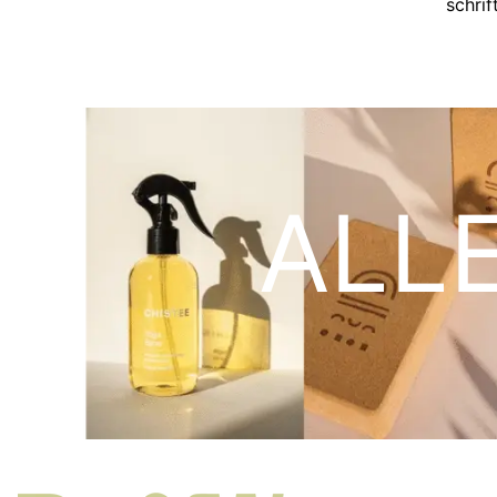
schri
ALL